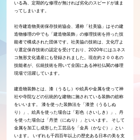
いる為、定期的な修理が無ければ劣化のスピードが速ま
ってしまいます。
社寺建造物美術保存技術協会、通称「社美協」はその建
造物修理の中でも「建造物装飾」の修理技術を持った技
能者で構成された団体です。社美協の技術は、文化庁よ
り選定保存技術の認定を受けており、2020年にはユネス
コ無形文化遺産にも登録されました。現在約２００名の
技能者が、伝統技術を用いて全国にある神社仏閣の修理
現場で活躍しています。
建造物装飾とは、漆（うるし）や絵具や金属を使って神
社や寺院などの伝統的な建物に施されている装飾の総称
をいいます。 漆を使った装飾法を「漆塗（うるしぬ
り）」、絵具を使った場合は「彩色（さいしき）」、丹
を使った場合は「丹塗（にぬり）」といいます。 そして
金属を加工し成形した工芸品を「金具（かなぐ）」とい
います。 いずれも千四百年以上の歴史ある日本の美を支